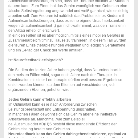
Aufmerksamkeitsstörungen sein, dass die Therapie mitunter 40 Stunden
dauern kann. Zum Einen hat das Gehirn womöglich von Geburt an eine
falsche Selbstregulierung angewendet und weiß gar nicht, wie es richtig
arbeiten soll. Zum Anderen ist natürlich das Problem eines Kindes mit
Aufmerksamkeitsstörungen, dass es seine eigene Unaufmerksamkeit
wegen Unaufmerksamkeit ;) gar nicht wahrnimmt, was den Transfer in
den Alltag erheblich erschwert.
In einigen Fällen ist es aber möglich, mittels eines mobilen Gerätes in
Zusammenarbeit mit mir zu Hause zu trainieren. In diesem Fall würden
die teuren Einzeltherapiestunden wegfallen und lediglich Gerätemiete
und ein 14-tägiger Check der Werte anfallen.
Ist Neurofeedback erfolgreich?
Die Studien der letzten Jahre haben gezeigt, dass Neurofeedback in
den meisten Fällen wirkt, sogar noch Jahre nach der Therapie. In
Kombination mit einer Lerntherapie dürften weit bessere Ergebnisse
erzielt werden können, da dem Klienten auf verschiedenen, sich
ergänzenden Ebenen, geholfen wird.
Jedes Gehirn kann effektiv arbeiten
Im Optimalfall kann es je nach Anforderung zwischen
Leistungsbereitschaft und Entspannung umschalten.
In manchen Fällen gewöhnt sich das Gehirn aber eine ineffektive
Arbeitsweise an. Manchmal, wie zum Beispiel
bei Autismus oder AD(H)S besteht diese mangelnde Effizienz der
Gehirnleistung bereits von Geburt an.
Neurofeedback kann das Gehirn dahingehend trainieren, optimal zu