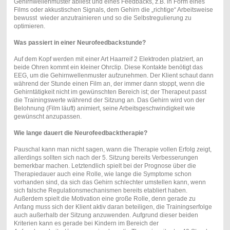
Gehirnwellenmuster abliest und eines Feedbacks, z.B. in Form eines
Films oder akkustischen Signals, dem Gehirn die „richtige“ Arbeitsweise
bewusst wieder anzutrainieren und so die Selbstregulierung zu
optimieren.
Was passiert in einer Neurofeedbackstunde?
Auf dem Kopf werden mit einer Art Haarreif 2 Elektroden platziert, an
beide Ohren kommt ein kleiner Ohrclip. Diese Kontakte benötigt das
EEG, um die Gehirnwellenmuster aufzunehmen. Der Klient schaut dann
während der Stunde einen Film an, der immer dann stoppt, wenn die
Gehirntätigkeit nicht im gewünschten Bereich ist; der Therapeut passt
die Trainingswerte während der Sitzung an. Das Gehirn wird von der
Belohnung (Film läuft) animiert, seine Arbeitsgeschwindigkeit wie
gewünscht anzupassen.
Wie lange dauert die Neurofeedbacktherapie?
Pauschal kann man nicht sagen, wann die Therapie vollen Erfolg zeigt,
allerdings sollten sich nach der 5. Sitzung bereits Verbesserungen
bemerkbar machen. Letztendlich spielt bei der Prognose über die
Therapiedauer auch eine Rolle, wie lange die Symptome schon
vorhanden sind, da sich das Gehirn schlechter umstellen kann, wenn
sich falsche Regulationsmechanismen bereits etabliert haben.
Außerdem spielt die Motivation eine große Rolle, denn gerade zu
Anfang muss sich der Klient aktiv daran beteiligen, die Trainingserfolge
auch außerhalb der Sitzung anzuwenden. Aufgrund dieser beiden
Kriterien kann es gerade bei Kindern im Bereich der